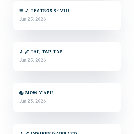
💬 🎵 TEATROS 8º VIII
Jun 25, 2026
🎵 🪈 TAP, TAP, TAP
Jun 25, 2026
📚 MOM MAPU
Jun 25, 2026
🎵 🪈 INVIERNO-VERANO