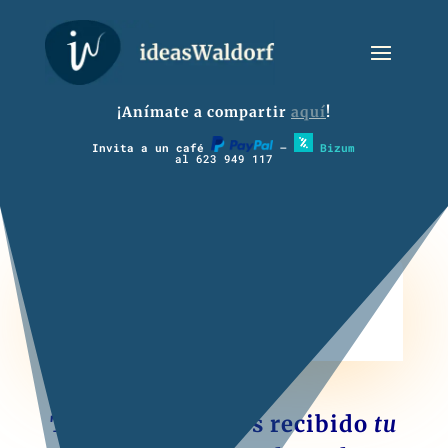
¡Anímate a compartir
aquí
!
Invita a un café
–
Bizum
al 623 949 117
6º Habla
Todavía no hemos recibido
tu