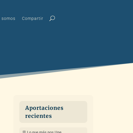
s somos
Compartir
Aportaciones
recientes
💬 Lo que más nos Une