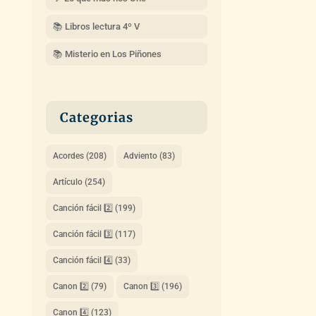
📚 Libros lectura 4º V
📚 Misterio en Los Piñones
Categorias
Acordes
(208)
Adviento
(83)
Artículo
(254)
Canción fácil 2️⃣
(199)
Canción fácil 3️⃣
(117)
Canción fácil 4️⃣
(33)
Canon 2️⃣
(79)
Canon 3️⃣
(196)
Canon 4️⃣
(123)