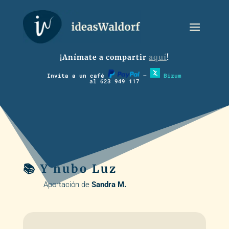
¡Anímate a compartir
aquí
!
Invita a un café
–
Bizum
al 623 949 117
📚 Y hubo Luz
Aportación de
Sandra M.