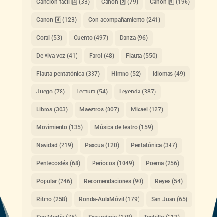
Canción fácil 4️⃣
(33)
Canon 2️⃣
(79)
Canon 3️⃣
(196)
Canon 4️⃣
(123)
Con acompañamiento
(241)
Coral
(53)
Cuento
(497)
Danza
(96)
De viva voz
(41)
Farol
(48)
Flauta
(550)
Flauta pentatónica
(337)
Himno
(52)
Idiomas
(49)
Juego
(78)
Lectura
(54)
Leyenda
(387)
Libros
(303)
Maestros
(807)
Micael
(127)
Movimiento
(135)
Música de teatro
(159)
Navidad
(219)
Pascua
(120)
Pentatónica
(347)
Pentecostés
(68)
Periodos
(1049)
Poema
(256)
Popular
(246)
Recomendaciones
(90)
Reyes
(54)
Ritmo
(258)
Ronda-AulaMóvil
(179)
San Juan
(65)