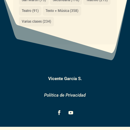
San Martín
(75)
Secundaria
(178)
Teatrillo
(213)
Teatro
(91)
Texto + Música
(358)
Varias clases
(234)
Vicente García S.
Política de Privacidad