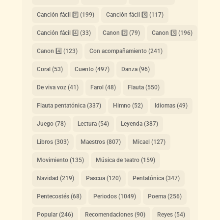
Canción fácil 2️⃣
(199)
Canción fácil 3️⃣
(117)
Canción fácil 4️⃣
(33)
Canon 2️⃣
(79)
Canon 3️⃣
(196)
Canon 4️⃣
(123)
Con acompañamiento
(241)
Coral
(53)
Cuento
(497)
Danza
(96)
De viva voz
(41)
Farol
(48)
Flauta
(550)
Flauta pentatónica
(337)
Himno
(52)
Idiomas
(49)
Juego
(78)
Lectura
(54)
Leyenda
(387)
Libros
(303)
Maestros
(807)
Micael
(127)
Movimiento
(135)
Música de teatro
(159)
Navidad
(219)
Pascua
(120)
Pentatónica
(347)
Pentecostés
(68)
Periodos
(1049)
Poema
(256)
Popular
(246)
Recomendaciones
(90)
Reyes
(54)