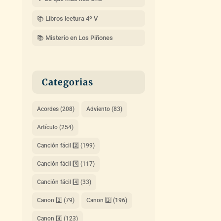
📚 Libros lectura 4º V
📚 Misterio en Los Piñones
Categorias
Acordes
(208)
Adviento
(83)
Artículo
(254)
Canción fácil 2️⃣
(199)
Canción fácil 3️⃣
(117)
Canción fácil 4️⃣
(33)
Canon 2️⃣
(79)
Canon 3️⃣
(196)
Canon 4️⃣
(123)