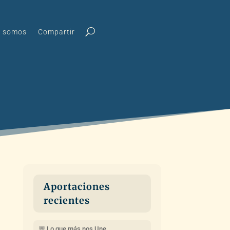
s somos
Compartir
Aportaciones
recientes
💬 Lo que más nos Une