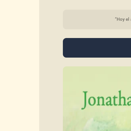
“Hoy el