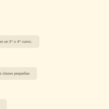
en un 3º o 4º curso.
as clases pequeñas