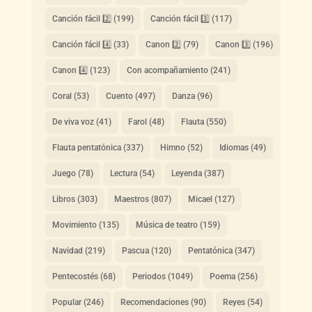
Canción fácil 2️⃣
(199)
Canción fácil 3️⃣
(117)
Canción fácil 4️⃣
(33)
Canon 2️⃣
(79)
Canon 3️⃣
(196)
Canon 4️⃣
(123)
Con acompañamiento
(241)
Coral
(53)
Cuento
(497)
Danza
(96)
De viva voz
(41)
Farol
(48)
Flauta
(550)
Flauta pentatónica
(337)
Himno
(52)
Idiomas
(49)
Juego
(78)
Lectura
(54)
Leyenda
(387)
Libros
(303)
Maestros
(807)
Micael
(127)
Movimiento
(135)
Música de teatro
(159)
Navidad
(219)
Pascua
(120)
Pentatónica
(347)
Pentecostés
(68)
Periodos
(1049)
Poema
(256)
Popular
(246)
Recomendaciones
(90)
Reyes
(54)