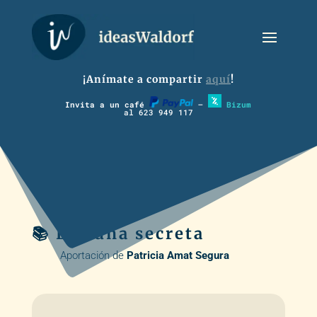
¡Anímate a compartir
aquí
!
Invita a un café
–
Bizum
al 623 949 117
📚 La runa secreta
Aportación de
Patricia Amat Segura