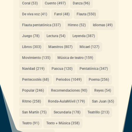
Coral
(53)
Cuento
(497)
Danza
(96)
De viva voz
(41)
Farol
(48)
Flauta
(550)
Flauta pentatónica
(337)
Himno
(52)
Idiomas
(49)
Juego
(78)
Lectura
(54)
Leyenda
(387)
Libros
(303)
Maestros
(807)
Micael
(127)
Movimiento
(135)
Música de teatro
(159)
Navidad
(219)
Pascua
(120)
Pentatónica
(347)
Pentecostés
(68)
Periodos
(1049)
Poema
(256)
Popular
(246)
Recomendaciones
(90)
Reyes
(54)
Ritmo
(258)
Ronda-AulaMóvil
(179)
San Juan
(65)
San Martín
(75)
Secundaria
(178)
Teatrillo
(213)
Teatro
(91)
Texto + Música
(358)