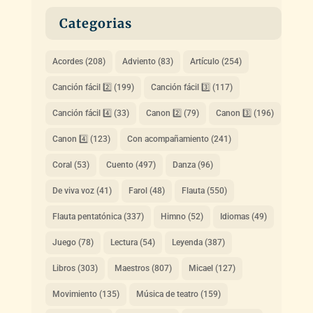
Categorias
Acordes
(208)
Adviento
(83)
Artículo
(254)
Canción fácil 2️⃣
(199)
Canción fácil 3️⃣
(117)
Canción fácil 4️⃣
(33)
Canon 2️⃣
(79)
Canon 3️⃣
(196)
Canon 4️⃣
(123)
Con acompañamiento
(241)
Coral
(53)
Cuento
(497)
Danza
(96)
De viva voz
(41)
Farol
(48)
Flauta
(550)
Flauta pentatónica
(337)
Himno
(52)
Idiomas
(49)
Juego
(78)
Lectura
(54)
Leyenda
(387)
Libros
(303)
Maestros
(807)
Micael
(127)
Movimiento
(135)
Música de teatro
(159)