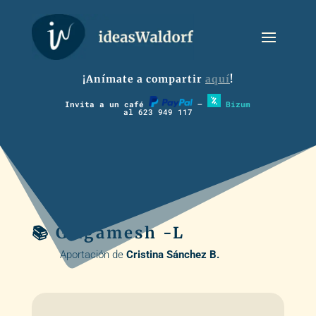
¡Anímate a compartir
aquí
!
Invita a un café
–
Bizum
al 623 949 117
📚 Gilgamesh -L
Aportación de
Cristina Sánchez B.