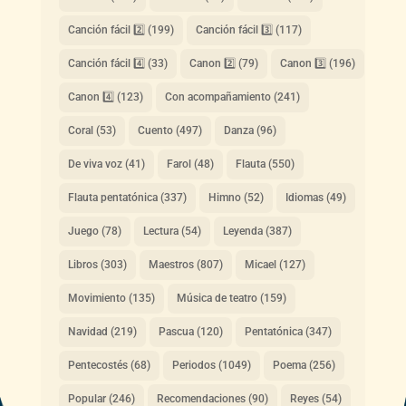
Canción fácil 2️⃣
(199)
Canción fácil 3️⃣
(117)
Canción fácil 4️⃣
(33)
Canon 2️⃣
(79)
Canon 3️⃣
(196)
Canon 4️⃣
(123)
Con acompañamiento
(241)
Coral
(53)
Cuento
(497)
Danza
(96)
De viva voz
(41)
Farol
(48)
Flauta
(550)
Flauta pentatónica
(337)
Himno
(52)
Idiomas
(49)
Juego
(78)
Lectura
(54)
Leyenda
(387)
Libros
(303)
Maestros
(807)
Micael
(127)
Movimiento
(135)
Música de teatro
(159)
Navidad
(219)
Pascua
(120)
Pentatónica
(347)
Pentecostés
(68)
Periodos
(1049)
Poema
(256)
Popular
(246)
Recomendaciones
(90)
Reyes
(54)