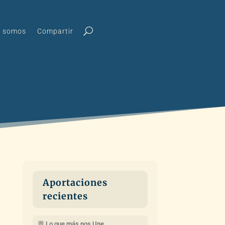
s somos
Compartir
Aportaciones
recientes
💬 Lo que más nos Une