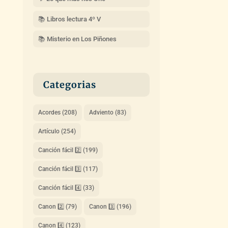
📚 Libros lectura 4º V
📚 Misterio en Los Piñones
Categorias
Acordes
(208)
Adviento
(83)
Artículo
(254)
Canción fácil 2️⃣
(199)
Canción fácil 3️⃣
(117)
Canción fácil 4️⃣
(33)
Canon 2️⃣
(79)
Canon 3️⃣
(196)
Canon 4️⃣
(123)