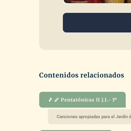
Contenidos relacionados
🎵 🪈 Pentatónicas II J.I.- 1º
Canciones apropiadas para el Jardín d