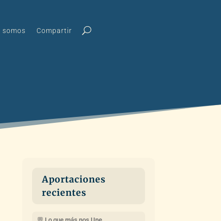
s somos
Compartir
Aportaciones
recientes
💬 Lo que más nos Une