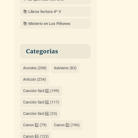
📚 Libros lectura 4º V
📚 Misterio en Los Piñones
Categorias
Acordes
(208)
Adviento
(83)
Artículo
(254)
Canción fácil 2️⃣
(199)
Canción fácil 3️⃣
(117)
Canción fácil 4️⃣
(33)
Canon 2️⃣
(79)
Canon 3️⃣
(196)
Canon 4️⃣
(123)