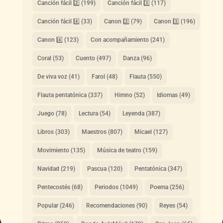
Canción fácil 2️⃣
(199)
Canción fácil 3️⃣
(117)
Canción fácil 4️⃣
(33)
Canon 2️⃣
(79)
Canon 3️⃣
(196)
Canon 4️⃣
(123)
Con acompañamiento
(241)
Coral
(53)
Cuento
(497)
Danza
(96)
De viva voz
(41)
Farol
(48)
Flauta
(550)
Flauta pentatónica
(337)
Himno
(52)
Idiomas
(49)
Juego
(78)
Lectura
(54)
Leyenda
(387)
Libros
(303)
Maestros
(807)
Micael
(127)
Movimiento
(135)
Música de teatro
(159)
Navidad
(219)
Pascua
(120)
Pentatónica
(347)
Pentecostés
(68)
Periodos
(1049)
Poema
(256)
Popular
(246)
Recomendaciones
(90)
Reyes
(54)