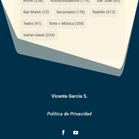
Ritmo
(258)
Ronda-AulaMóvil
(179)
San Juan
(65)
San Martín
(75)
Secundaria
(178)
Teatrillo
(213)
Teatro
(91)
Texto + Música
(358)
Varias clases
(234)
Vicente García S.
Política de Privacidad