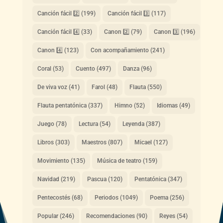
Canción fácil 2️⃣
(199)
Canción fácil 3️⃣
(117)
Canción fácil 4️⃣
(33)
Canon 2️⃣
(79)
Canon 3️⃣
(196)
Canon 4️⃣
(123)
Con acompañamiento
(241)
Coral
(53)
Cuento
(497)
Danza
(96)
De viva voz
(41)
Farol
(48)
Flauta
(550)
Flauta pentatónica
(337)
Himno
(52)
Idiomas
(49)
Juego
(78)
Lectura
(54)
Leyenda
(387)
Libros
(303)
Maestros
(807)
Micael
(127)
Movimiento
(135)
Música de teatro
(159)
Navidad
(219)
Pascua
(120)
Pentatónica
(347)
Pentecostés
(68)
Periodos
(1049)
Poema
(256)
Popular
(246)
Recomendaciones
(90)
Reyes
(54)