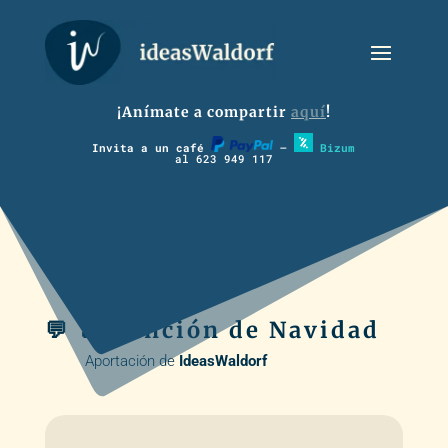
¡Anímate a compartir
aquí
!
Invita a un café
–
Bizum
al 623 949 117
💬 🎵 Canción de Navidad
Aportación de
IdeasWaldorf