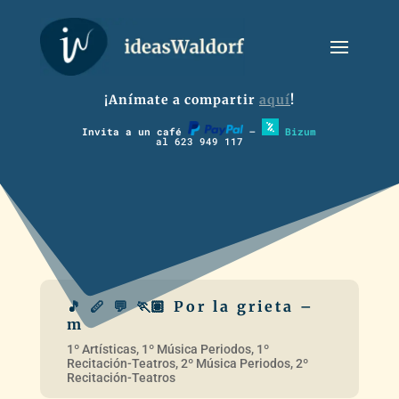
¡Anímate a compartir
aquí
!
Invita a un café
–
Bizum
al 623 949 117