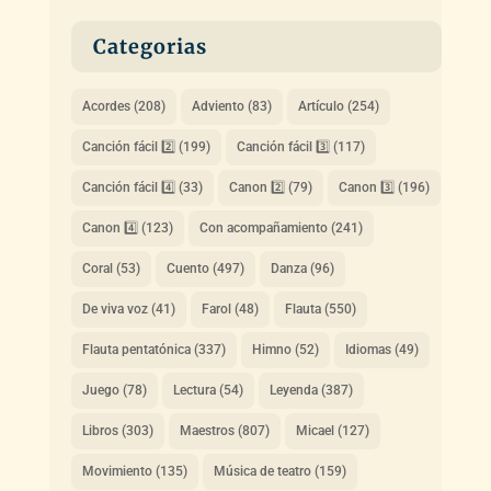
Categorias
Acordes
(208)
Adviento
(83)
Artículo
(254)
Canción fácil 2️⃣
(199)
Canción fácil 3️⃣
(117)
Canción fácil 4️⃣
(33)
Canon 2️⃣
(79)
Canon 3️⃣
(196)
Canon 4️⃣
(123)
Con acompañamiento
(241)
Coral
(53)
Cuento
(497)
Danza
(96)
De viva voz
(41)
Farol
(48)
Flauta
(550)
Flauta pentatónica
(337)
Himno
(52)
Idiomas
(49)
Juego
(78)
Lectura
(54)
Leyenda
(387)
Libros
(303)
Maestros
(807)
Micael
(127)
Movimiento
(135)
Música de teatro
(159)