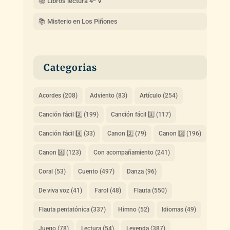
📚 Libros lectura 4º V
📚 Misterio en Los Piñones
Categorias
Acordes
(208)
Adviento
(83)
Artículo
(254)
Canción fácil 2️⃣
(199)
Canción fácil 3️⃣
(117)
Canción fácil 4️⃣
(33)
Canon 2️⃣
(79)
Canon 3️⃣
(196)
Canon 4️⃣
(123)
Con acompañamiento
(241)
Coral
(53)
Cuento
(497)
Danza
(96)
De viva voz
(41)
Farol
(48)
Flauta
(550)
Flauta pentatónica
(337)
Himno
(52)
Idiomas
(49)
Juego
(78)
Lectura
(54)
Leyenda
(387)