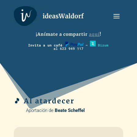
¡Anímate a compartir
aquí
!
Invita a un café
–
Bizum
al 623 949 117
🎵 Al atardecer
Aportación de
Beate Scheffel