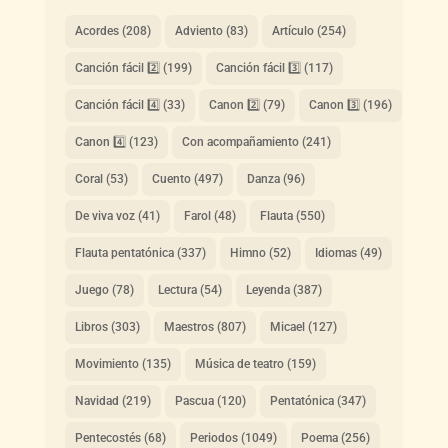
Acordes
(208)
Adviento
(83)
Artículo
(254)
Canción fácil 2️⃣
(199)
Canción fácil 3️⃣
(117)
Canción fácil 4️⃣
(33)
Canon 2️⃣
(79)
Canon 3️⃣
(196)
Canon 4️⃣
(123)
Con acompañamiento
(241)
Coral
(53)
Cuento
(497)
Danza
(96)
De viva voz
(41)
Farol
(48)
Flauta
(550)
Flauta pentatónica
(337)
Himno
(52)
Idiomas
(49)
Juego
(78)
Lectura
(54)
Leyenda
(387)
Libros
(303)
Maestros
(807)
Micael
(127)
Movimiento
(135)
Música de teatro
(159)
Navidad
(219)
Pascua
(120)
Pentatónica
(347)
Pentecostés
(68)
Periodos
(1049)
Poema
(256)