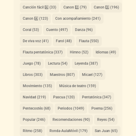
Canción fácil 4️⃣
(33)
Canon 2️⃣
(79)
Canon 3️⃣
(196)
Canon 4️⃣
(123)
Con acompañamiento
(241)
Coral
(53)
Cuento
(497)
Danza
(96)
De viva voz
(41)
Farol
(48)
Flauta
(550)
Flauta pentatónica
(337)
Himno
(52)
Idiomas
(49)
Juego
(78)
Lectura
(54)
Leyenda
(387)
Libros
(303)
Maestros
(807)
Micael
(127)
Movimiento
(135)
Música de teatro
(159)
Navidad
(219)
Pascua
(120)
Pentatónica
(347)
Pentecostés
(68)
Periodos
(1049)
Poema
(256)
Popular
(246)
Recomendaciones
(90)
Reyes
(54)
Ritmo
(258)
Ronda-AulaMóvil
(179)
San Juan
(65)