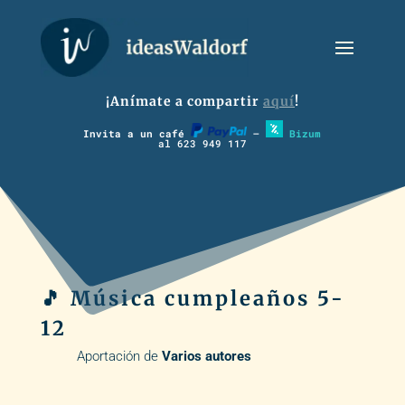
¡Anímate a compartir
aquí
!
Invita a un café
–
Bizum
al 623 949 117
🎵 Música cumpleaños 5-
12
Aportación de
Varios autores