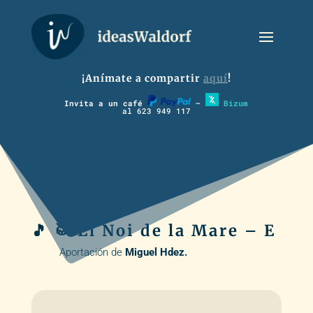
¡Anímate a compartir
aquí
!
Invita a un café
–
Bizum
al 623 949 117
🎵 🥁 El Noi de la Mare – E
Aportación de
Miguel Hdez.