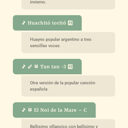
invierno.
🎵 Huachitó toritó 2️⃣
Huayno popular argentino a tres
sencillas voces
🎵 🪈 🥁 Tan tan -3 2️⃣
Otra versión de la popular canción
española
🎵 🥁 El Noi de la Mare – C
Bellísimo villancico con bellísimo y