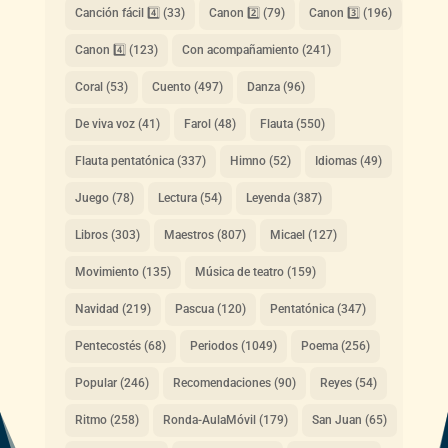
Canción fácil 4️⃣
(33)
Canon 2️⃣
(79)
Canon 3️⃣
(196)
Canon 4️⃣
(123)
Con acompañamiento
(241)
Coral
(53)
Cuento
(497)
Danza
(96)
De viva voz
(41)
Farol
(48)
Flauta
(550)
Flauta pentatónica
(337)
Himno
(52)
Idiomas
(49)
Juego
(78)
Lectura
(54)
Leyenda
(387)
Libros
(303)
Maestros
(807)
Micael
(127)
Movimiento
(135)
Música de teatro
(159)
Navidad
(219)
Pascua
(120)
Pentatónica
(347)
Pentecostés
(68)
Periodos
(1049)
Poema
(256)
Popular
(246)
Recomendaciones
(90)
Reyes
(54)
Ritmo
(258)
Ronda-AulaMóvil
(179)
San Juan
(65)