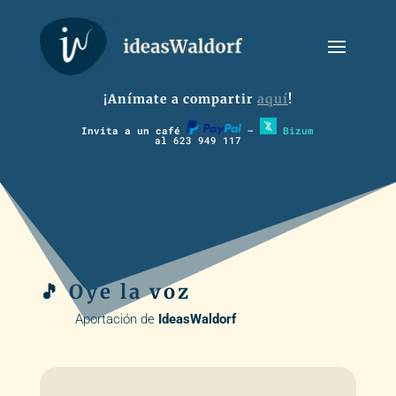
¡Anímate a compartir
aquí
!
Invita a un café
–
Bizum
al 623 949 117
🎵 Oye la voz
Aportación de
IdeasWaldorf