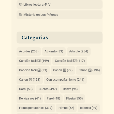
📚 Libros lectura 4º V
📚 Misterio en Los Piñones
Categorias
Acordes
(208)
Adviento
(83)
Artículo
(254)
Canción fácil 2️⃣
(199)
Canción fácil 3️⃣
(117)
Canción fácil 4️⃣
(33)
Canon 2️⃣
(79)
Canon 3️⃣
(196)
Canon 4️⃣
(123)
Con acompañamiento
(241)
Coral
(53)
Cuento
(497)
Danza
(96)
De viva voz
(41)
Farol
(48)
Flauta
(550)
Flauta pentatónica
(337)
Himno
(52)
Idiomas
(49)