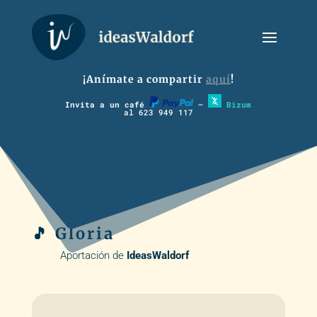
¡Anímate a compartir
aquí
!
Invita a un café
–
Bizum
al 623 949 117
🎵 Gloria
Aportación de
IdeasWaldorf