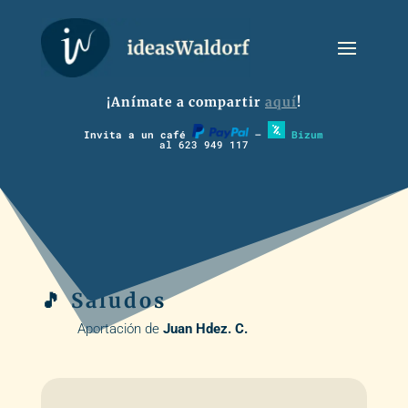
¡Anímate a compartir
aquí
!
Invita a un café
–
Bizum
al 623 949 117
🎵 Saludos
Aportación de
Juan Hdez. C.