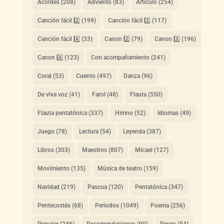
Acordes
(208)
Adviento
(83)
Artículo
(254)
Canción fácil 2️⃣
(199)
Canción fácil 3️⃣
(117)
Canción fácil 4️⃣
(33)
Canon 2️⃣
(79)
Canon 3️⃣
(196)
Canon 4️⃣
(123)
Con acompañamiento
(241)
Coral
(53)
Cuento
(497)
Danza
(96)
De viva voz
(41)
Farol
(48)
Flauta
(550)
Flauta pentatónica
(337)
Himno
(52)
Idiomas
(49)
Juego
(78)
Lectura
(54)
Leyenda
(387)
Libros
(303)
Maestros
(807)
Micael
(127)
Movimiento
(135)
Música de teatro
(159)
Navidad
(219)
Pascua
(120)
Pentatónica
(347)
Pentecostés
(68)
Periodos
(1049)
Poema
(256)
Popular
(246)
Recomendaciones
(90)
Reyes
(54)