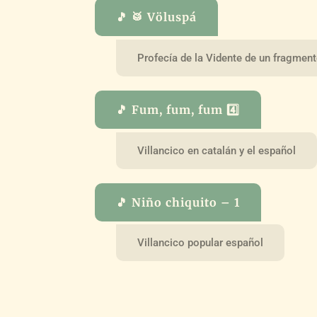
🎵 🥁 Völuspá
Profecía de la Vidente de un fragmen
🎵 Fum, fum, fum 4️⃣
Villancico en catalán y el español
🎵 Niño chiquito – 1
Villancico popular español