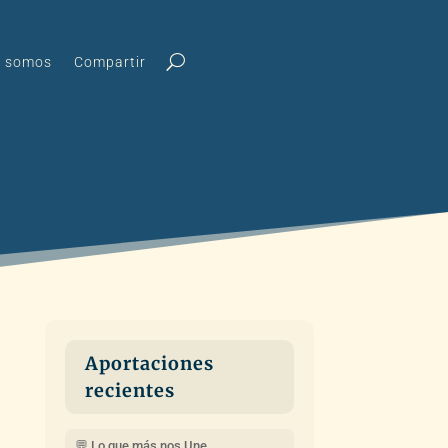
s somos
Compartir
Aportaciones
recientes
💬 Lo que más nos Une