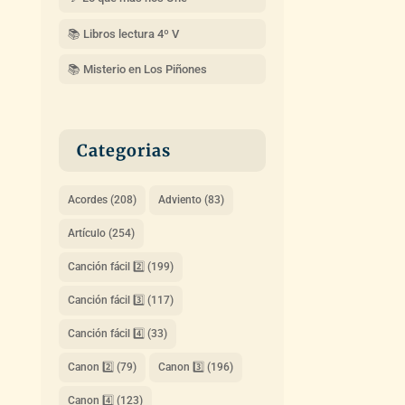
📚 Libros lectura 4º V
📚 Misterio en Los Piñones
Categorias
Acordes
(208)
Adviento
(83)
Artículo
(254)
Canción fácil 2️⃣
(199)
Canción fácil 3️⃣
(117)
Canción fácil 4️⃣
(33)
Canon 2️⃣
(79)
Canon 3️⃣
(196)
Canon 4️⃣
(123)