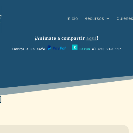
Inicio
Recursos
Quiéne
¡Anímate a compartir
aquí
!
Invita a un café
–
Bizum
al 623 949 117
⃣