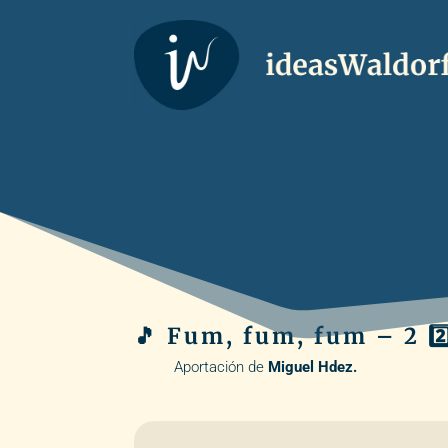
🎵 Fum, fum, fum – 2 2️
Aportación de
Miguel Hdez.