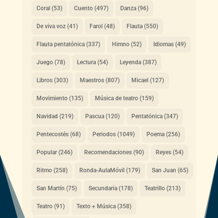
Coral
(53)
Cuento
(497)
Danza
(96)
De viva voz
(41)
Farol
(48)
Flauta
(550)
Flauta pentatónica
(337)
Himno
(52)
Idiomas
(49)
Juego
(78)
Lectura
(54)
Leyenda
(387)
Libros
(303)
Maestros
(807)
Micael
(127)
Movimiento
(135)
Música de teatro
(159)
Navidad
(219)
Pascua
(120)
Pentatónica
(347)
Pentecostés
(68)
Periodos
(1049)
Poema
(256)
Popular
(246)
Recomendaciones
(90)
Reyes
(54)
Ritmo
(258)
Ronda-AulaMóvil
(179)
San Juan
(65)
San Martín
(75)
Secundaria
(178)
Teatrillo
(213)
Teatro
(91)
Texto + Música
(358)