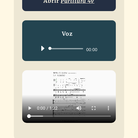
Abrir
Partitura 4v
Voz
Reproductor
00:00
de
audio