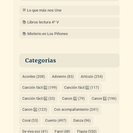
💬 Lo que más nos Une
📚 Libros lectura 4º V
📚 Misterio en Los Piñones
Categorias
Acordes
(208)
Adviento
(83)
Artículo
(254)
Canción fácil 2️⃣
(199)
Canción fácil 3️⃣
(117)
Canción fácil 4️⃣
(33)
Canon 2️⃣
(79)
Canon 3️⃣
(196)
Canon 4️⃣
(123)
Con acompañamiento
(241)
Coral
(53)
Cuento
(497)
Danza
(96)
De viva voz
(41)
Farol
(48)
Flauta
(550)