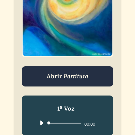
Abrir
Partitura
1ª Voz
Reproductor
00:00
de