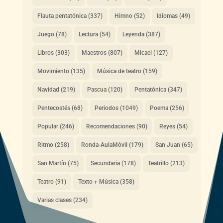
Flauta pentatónica
(337)
Himno
(52)
Idiomas
(49)
Juego
(78)
Lectura
(54)
Leyenda
(387)
Libros
(303)
Maestros
(807)
Micael
(127)
Movimiento
(135)
Música de teatro
(159)
Navidad
(219)
Pascua
(120)
Pentatónica
(347)
Pentecostés
(68)
Periodos
(1049)
Poema
(256)
Popular
(246)
Recomendaciones
(90)
Reyes
(54)
Ritmo
(258)
Ronda-AulaMóvil
(179)
San Juan
(65)
San Martín
(75)
Secundaria
(178)
Teatrillo
(213)
Teatro
(91)
Texto + Música
(358)
Varias clases
(234)