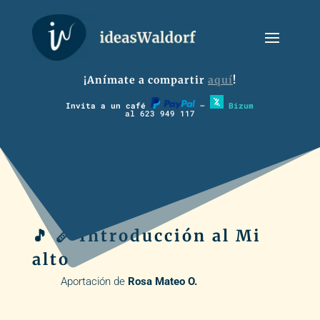
¡Anímate a compartir
aquí
!
Invita a un café
–
Bizum
al 623 949 117
🎵 🪈 Introducción al Mi
alto
Aportación de
Rosa Mateo O.