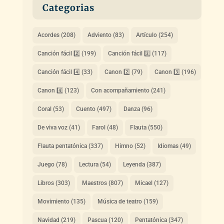
Categorias
Acordes
(208)
Adviento
(83)
Artículo
(254)
Canción fácil 2️⃣
(199)
Canción fácil 3️⃣
(117)
Canción fácil 4️⃣
(33)
Canon 2️⃣
(79)
Canon 3️⃣
(196)
Canon 4️⃣
(123)
Con acompañamiento
(241)
Coral
(53)
Cuento
(497)
Danza
(96)
De viva voz
(41)
Farol
(48)
Flauta
(550)
Flauta pentatónica
(337)
Himno
(52)
Idiomas
(49)
Juego
(78)
Lectura
(54)
Leyenda
(387)
Libros
(303)
Maestros
(807)
Micael
(127)
Movimiento
(135)
Música de teatro
(159)
Navidad
(219)
Pascua
(120)
Pentatónica
(347)