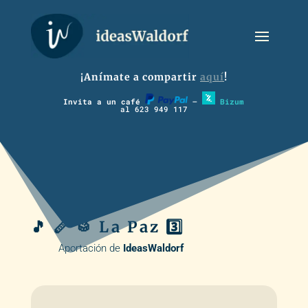
¡Anímate a compartir
aquí
!
Invita a un café
–
Bizum
al 623 949 117
🎵 🪈 🥁 La Paz 3️⃣
Aportación de
IdeasWaldorf