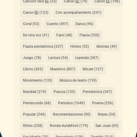
Canción fácil 4️⃣
(33)
Canon 2️⃣
(79)
Canon 3️⃣
(196)
Canon 4️⃣
(123)
Con acompañamiento
(241)
Coral
(53)
Cuento
(497)
Danza
(96)
De viva voz
(41)
Farol
(48)
Flauta
(550)
Flauta pentatónica
(337)
Himno
(52)
Idiomas
(49)
Juego
(78)
Lectura
(54)
Leyenda
(387)
Libros
(303)
Maestros
(807)
Micael
(127)
Movimiento
(135)
Música de teatro
(159)
Navidad
(219)
Pascua
(120)
Pentatónica
(347)
Pentecostés
(68)
Periodos
(1049)
Poema
(256)
Popular
(246)
Recomendaciones
(90)
Reyes
(54)
Ritmo
(258)
Ronda-AulaMóvil
(179)
San Juan
(65)
San Martín
(75)
Secundaria
(178)
Teatrillo
(213)