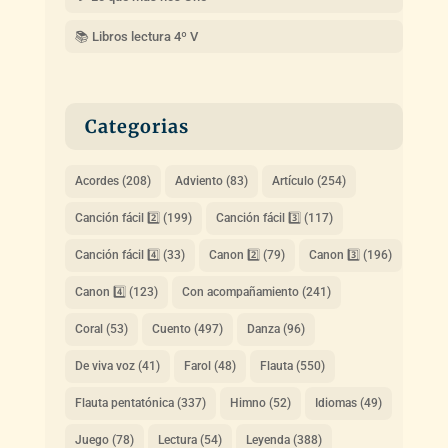
📚 Libros lectura 4º V
Categorias
Acordes
(208)
Adviento
(83)
Artículo
(254)
Canción fácil 2️⃣
(199)
Canción fácil 3️⃣
(117)
Canción fácil 4️⃣
(33)
Canon 2️⃣
(79)
Canon 3️⃣
(196)
Canon 4️⃣
(123)
Con acompañamiento
(241)
Coral
(53)
Cuento
(497)
Danza
(96)
De viva voz
(41)
Farol
(48)
Flauta
(550)
Flauta pentatónica
(337)
Himno
(52)
Idiomas
(49)
Juego
(78)
Lectura
(54)
Leyenda
(388)