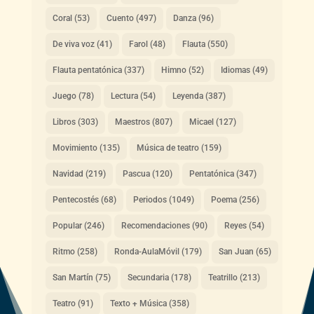
Coral
(53)
Cuento
(497)
Danza
(96)
De viva voz
(41)
Farol
(48)
Flauta
(550)
Flauta pentatónica
(337)
Himno
(52)
Idiomas
(49)
Juego
(78)
Lectura
(54)
Leyenda
(387)
Libros
(303)
Maestros
(807)
Micael
(127)
Movimiento
(135)
Música de teatro
(159)
Navidad
(219)
Pascua
(120)
Pentatónica
(347)
Pentecostés
(68)
Periodos
(1049)
Poema
(256)
Popular
(246)
Recomendaciones
(90)
Reyes
(54)
Ritmo
(258)
Ronda-AulaMóvil
(179)
San Juan
(65)
San Martín
(75)
Secundaria
(178)
Teatrillo
(213)
Teatro
(91)
Texto + Música
(358)