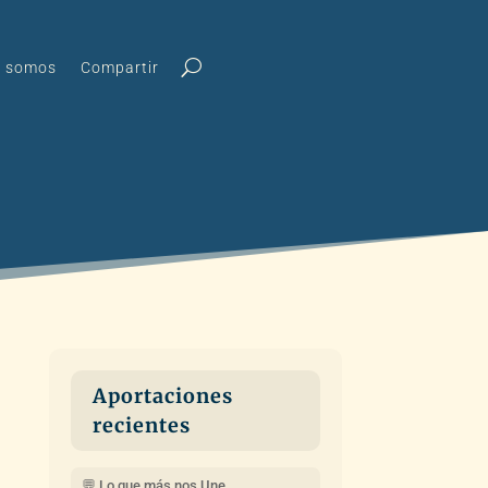
s somos
Compartir
Aportaciones
recientes
💬 Lo que más nos Une