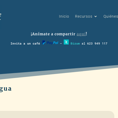
Inicio
Recursos
Quiéne
¡Anímate a compartir
aquí
!
Invita a un café
–
Bizum
al 623 949 117
Agua