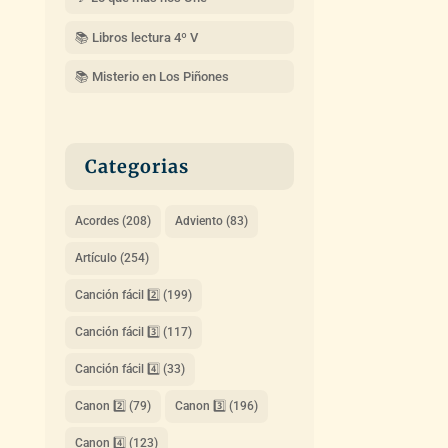
📚 Libros lectura 4º V
📚 Misterio en Los Piñones
Categorias
Acordes
(208)
Adviento
(83)
Artículo
(254)
Canción fácil 2️⃣
(199)
Canción fácil 3️⃣
(117)
Canción fácil 4️⃣
(33)
Canon 2️⃣
(79)
Canon 3️⃣
(196)
Canon 4️⃣
(123)