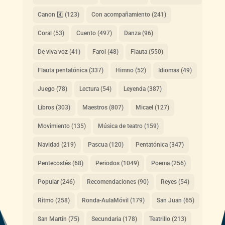
Canon 4️⃣
(123)
Con acompañamiento
(241)
Coral
(53)
Cuento
(497)
Danza
(96)
De viva voz
(41)
Farol
(48)
Flauta
(550)
Flauta pentatónica
(337)
Himno
(52)
Idiomas
(49)
Juego
(78)
Lectura
(54)
Leyenda
(387)
Libros
(303)
Maestros
(807)
Micael
(127)
Movimiento
(135)
Música de teatro
(159)
Navidad
(219)
Pascua
(120)
Pentatónica
(347)
Pentecostés
(68)
Periodos
(1049)
Poema
(256)
Popular
(246)
Recomendaciones
(90)
Reyes
(54)
Ritmo
(258)
Ronda-AulaMóvil
(179)
San Juan
(65)
San Martín
(75)
Secundaria
(178)
Teatrillo
(213)