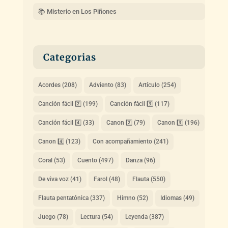
📚 Misterio en Los Piñones
Categorias
Acordes
(208)
Adviento
(83)
Artículo
(254)
Canción fácil 2️⃣
(199)
Canción fácil 3️⃣
(117)
Canción fácil 4️⃣
(33)
Canon 2️⃣
(79)
Canon 3️⃣
(196)
Canon 4️⃣
(123)
Con acompañamiento
(241)
Coral
(53)
Cuento
(497)
Danza
(96)
De viva voz
(41)
Farol
(48)
Flauta
(550)
Flauta pentatónica
(337)
Himno
(52)
Idiomas
(49)
Juego
(78)
Lectura
(54)
Leyenda
(387)