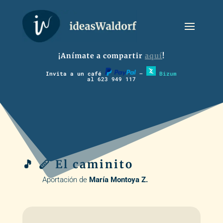
¡Anímate a compartir
aquí
!
Invita a un café
–
Bizum
al 623 949 117
🎵 🪈 El caminito
Aportación de
María Montoya Z.