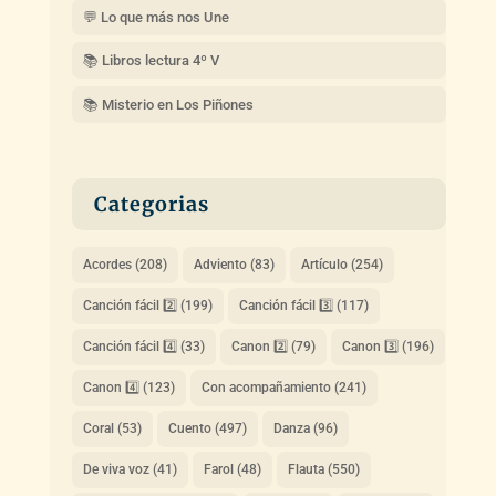
💬 Lo que más nos Une
📚 Libros lectura 4º V
📚 Misterio en Los Piñones
Categorias
Acordes
(208)
Adviento
(83)
Artículo
(254)
Canción fácil 2️⃣
(199)
Canción fácil 3️⃣
(117)
Canción fácil 4️⃣
(33)
Canon 2️⃣
(79)
Canon 3️⃣
(196)
Canon 4️⃣
(123)
Con acompañamiento
(241)
Coral
(53)
Cuento
(497)
Danza
(96)
De viva voz
(41)
Farol
(48)
Flauta
(550)