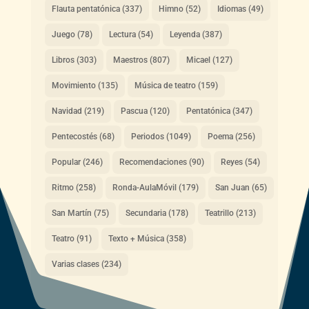
Flauta pentatónica
(337)
Himno
(52)
Idiomas
(49)
Juego
(78)
Lectura
(54)
Leyenda
(387)
Libros
(303)
Maestros
(807)
Micael
(127)
Movimiento
(135)
Música de teatro
(159)
Navidad
(219)
Pascua
(120)
Pentatónica
(347)
Pentecostés
(68)
Periodos
(1049)
Poema
(256)
Popular
(246)
Recomendaciones
(90)
Reyes
(54)
Ritmo
(258)
Ronda-AulaMóvil
(179)
San Juan
(65)
San Martín
(75)
Secundaria
(178)
Teatrillo
(213)
Teatro
(91)
Texto + Música
(358)
Varias clases
(234)