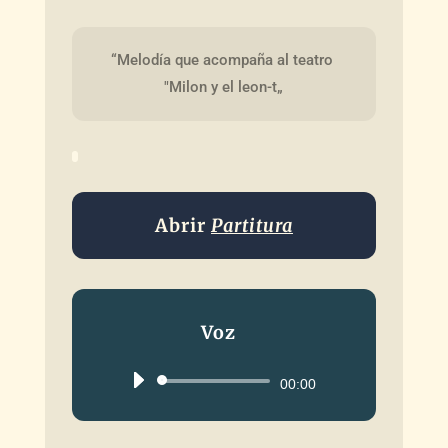
“Melodía que acompaña al teatro 
"Milon y el leon-t„
Abrir
Partitura
Voz
Reproductor
00:00
de
audio