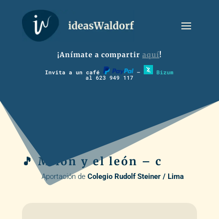
¡Anímate a compartir
aquí
!
Invita a un café
–
Bizum
al 623 949 117
🎵 Milon y el león – c
Aportación de
Colegio Rudolf Steiner / Lima