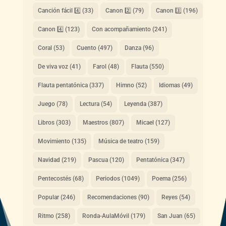
Canción fácil 4️⃣
(33)
Canon 2️⃣
(79)
Canon 3️⃣
(196)
Canon 4️⃣
(123)
Con acompañamiento
(241)
Coral
(53)
Cuento
(497)
Danza
(96)
De viva voz
(41)
Farol
(48)
Flauta
(550)
Flauta pentatónica
(337)
Himno
(52)
Idiomas
(49)
Juego
(78)
Lectura
(54)
Leyenda
(387)
Libros
(303)
Maestros
(807)
Micael
(127)
Movimiento
(135)
Música de teatro
(159)
Navidad
(219)
Pascua
(120)
Pentatónica
(347)
Pentecostés
(68)
Periodos
(1049)
Poema
(256)
Popular
(246)
Recomendaciones
(90)
Reyes
(54)
Ritmo
(258)
Ronda-AulaMóvil
(179)
San Juan
(65)