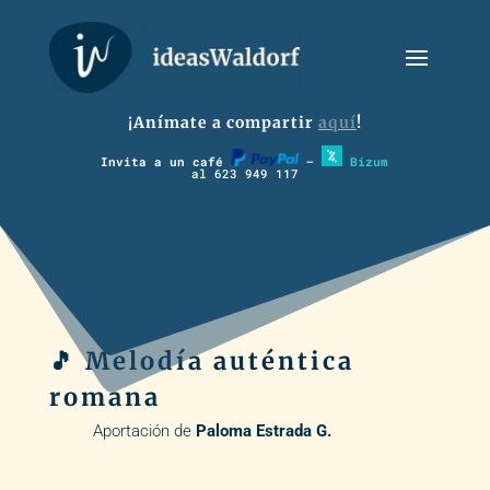
¡Anímate a compartir
aquí
!
Invita a un café
–
Bizum
al 623 949 117
🎵 Melodía auténtica
romana
Aportación de
Paloma Estrada G.