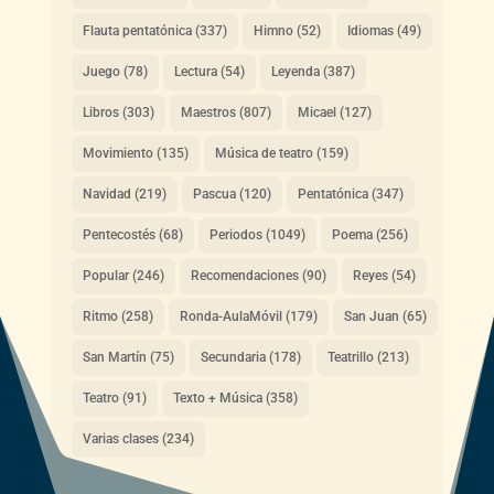
Flauta pentatónica
(337)
Himno
(52)
Idiomas
(49)
Juego
(78)
Lectura
(54)
Leyenda
(387)
Libros
(303)
Maestros
(807)
Micael
(127)
Movimiento
(135)
Música de teatro
(159)
Navidad
(219)
Pascua
(120)
Pentatónica
(347)
Pentecostés
(68)
Periodos
(1049)
Poema
(256)
Popular
(246)
Recomendaciones
(90)
Reyes
(54)
Ritmo
(258)
Ronda-AulaMóvil
(179)
San Juan
(65)
San Martín
(75)
Secundaria
(178)
Teatrillo
(213)
Teatro
(91)
Texto + Música
(358)
Varias clases
(234)