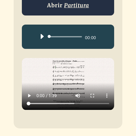
Abrir
Partitura
Reproductor
00:00
de
audio