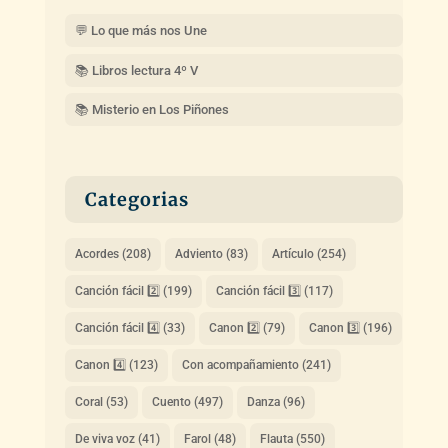
💬 Lo que más nos Une
📚 Libros lectura 4º V
📚 Misterio en Los Piñones
Categorias
Acordes
(208)
Adviento
(83)
Artículo
(254)
Canción fácil 2️⃣
(199)
Canción fácil 3️⃣
(117)
Canción fácil 4️⃣
(33)
Canon 2️⃣
(79)
Canon 3️⃣
(196)
Canon 4️⃣
(123)
Con acompañamiento
(241)
Coral
(53)
Cuento
(497)
Danza
(96)
De viva voz
(41)
Farol
(48)
Flauta
(550)