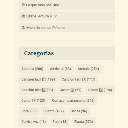
💬 Lo que más nos Une
📚 Libros lectura 4º V
📚 Misterio en Los Piñones
Categorias
Acordes
(208)
Adviento
(83)
Artículo
(254)
Canción fácil 2️⃣
(199)
Canción fácil 3️⃣
(117)
Canción fácil 4️⃣
(33)
Canon 2️⃣
(79)
Canon 3️⃣
(196)
Canon 4️⃣
(123)
Con acompañamiento
(241)
Coral
(53)
Cuento
(497)
Danza
(96)
De viva voz
(41)
Farol
(48)
Flauta
(550)