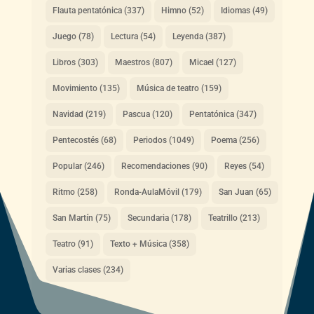
Flauta pentatónica
(337)
Himno
(52)
Idiomas
(49)
Juego
(78)
Lectura
(54)
Leyenda
(387)
Libros
(303)
Maestros
(807)
Micael
(127)
Movimiento
(135)
Música de teatro
(159)
Navidad
(219)
Pascua
(120)
Pentatónica
(347)
Pentecostés
(68)
Periodos
(1049)
Poema
(256)
Popular
(246)
Recomendaciones
(90)
Reyes
(54)
Ritmo
(258)
Ronda-AulaMóvil
(179)
San Juan
(65)
San Martín
(75)
Secundaria
(178)
Teatrillo
(213)
Teatro
(91)
Texto + Música
(358)
Varias clases
(234)