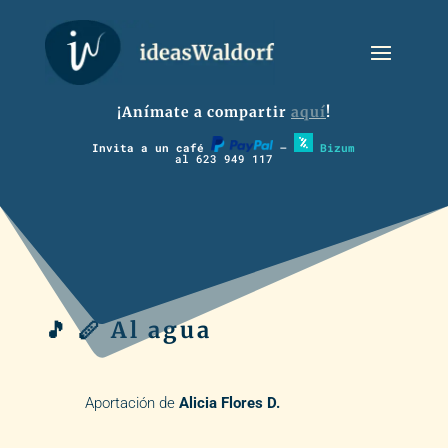
¡Anímate a compartir
aquí
!
Invita a un café
–
Bizum
al 623 949 117
🎵 🪈 Al agua
Aportación de
Alicia Flores D.