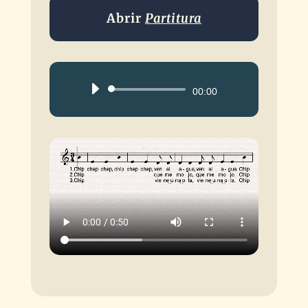
Abrir
Partitura
Reproductor
00:00
de
audio