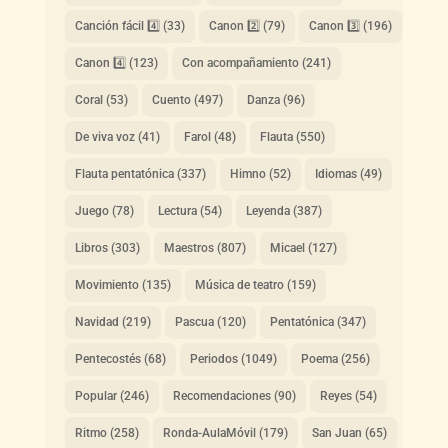
Canción fácil 4️⃣
(33)
Canon 2️⃣
(79)
Canon 3️⃣
(196)
Canon 4️⃣
(123)
Con acompañamiento
(241)
Coral
(53)
Cuento
(497)
Danza
(96)
De viva voz
(41)
Farol
(48)
Flauta
(550)
Flauta pentatónica
(337)
Himno
(52)
Idiomas
(49)
Juego
(78)
Lectura
(54)
Leyenda
(387)
Libros
(303)
Maestros
(807)
Micael
(127)
Movimiento
(135)
Música de teatro
(159)
Navidad
(219)
Pascua
(120)
Pentatónica
(347)
Pentecostés
(68)
Periodos
(1049)
Poema
(256)
Popular
(246)
Recomendaciones
(90)
Reyes
(54)
Ritmo
(258)
Ronda-AulaMóvil
(179)
San Juan
(65)