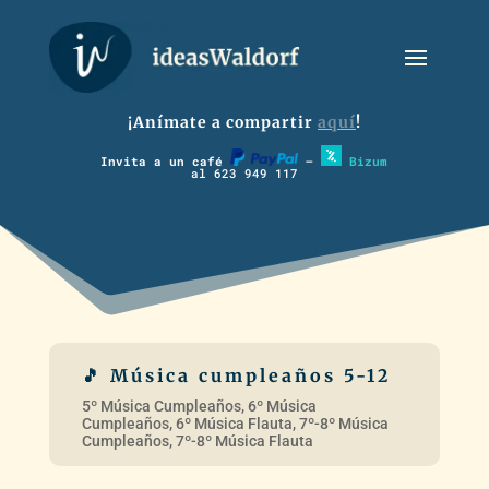
¡Anímate a compartir
aquí
!
Invita a un café
–
Bizum
al 623 949 117