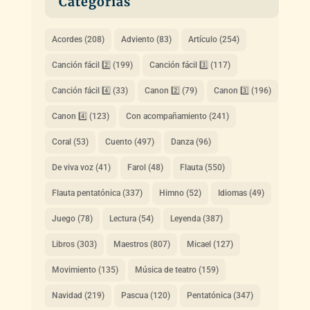
Categorias
Acordes
(208)
Adviento
(83)
Artículo
(254)
Canción fácil 2️⃣
(199)
Canción fácil 3️⃣
(117)
Canción fácil 4️⃣
(33)
Canon 2️⃣
(79)
Canon 3️⃣
(196)
Canon 4️⃣
(123)
Con acompañamiento
(241)
Coral
(53)
Cuento
(497)
Danza
(96)
De viva voz
(41)
Farol
(48)
Flauta
(550)
Flauta pentatónica
(337)
Himno
(52)
Idiomas
(49)
Juego
(78)
Lectura
(54)
Leyenda
(387)
Libros
(303)
Maestros
(807)
Micael
(127)
Movimiento
(135)
Música de teatro
(159)
Navidad
(219)
Pascua
(120)
Pentatónica
(347)