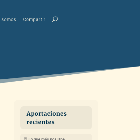
s somos
Compartir
Aportaciones
recientes
💬 Lo que más nos Une