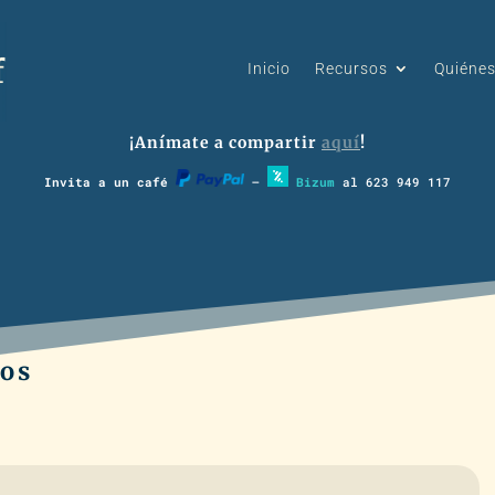
Inicio
Recursos
Quiéne
¡Anímate a compartir
aquí
!
Invita a un café
–
Bizum
al 623 949 117
ños