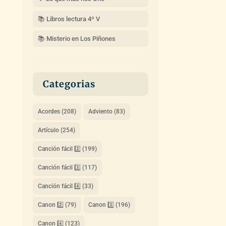
📚 Libros lectura 4º V
📚 Misterio en Los Piñones
Categorias
Acordes
(208)
Adviento
(83)
Artículo
(254)
Canción fácil 2️⃣
(199)
Canción fácil 3️⃣
(117)
Canción fácil 4️⃣
(33)
Canon 2️⃣
(79)
Canon 3️⃣
(196)
Canon 4️⃣
(123)