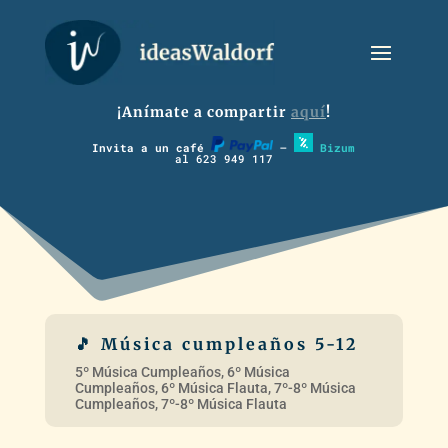
¡Anímate a compartir
aquí
!
Invita a un café
–
Bizum
al 623 949 117