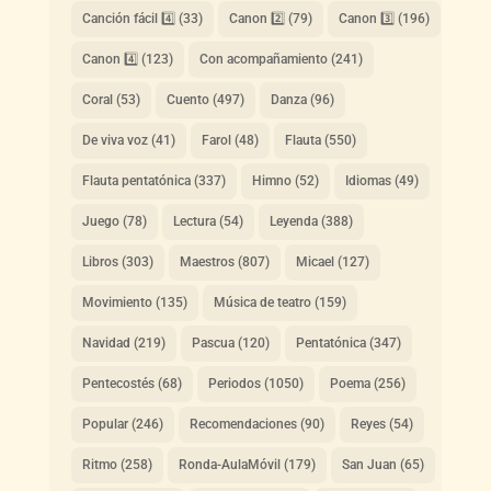
Canción fácil 4️⃣
(33)
Canon 2️⃣
(79)
Canon 3️⃣
(196)
Canon 4️⃣
(123)
Con acompañamiento
(241)
Coral
(53)
Cuento
(497)
Danza
(96)
De viva voz
(41)
Farol
(48)
Flauta
(550)
Flauta pentatónica
(337)
Himno
(52)
Idiomas
(49)
Juego
(78)
Lectura
(54)
Leyenda
(388)
Libros
(303)
Maestros
(807)
Micael
(127)
Movimiento
(135)
Música de teatro
(159)
Navidad
(219)
Pascua
(120)
Pentatónica
(347)
Pentecostés
(68)
Periodos
(1050)
Poema
(256)
Popular
(246)
Recomendaciones
(90)
Reyes
(54)
Ritmo
(258)
Ronda-AulaMóvil
(179)
San Juan
(65)