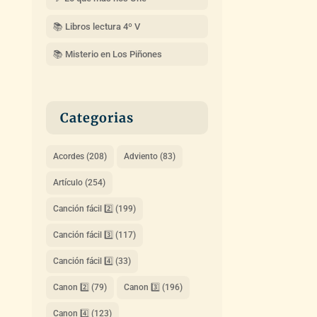
📚 Libros lectura 4º V
📚 Misterio en Los Piñones
Categorias
Acordes
(208)
Adviento
(83)
Artículo
(254)
Canción fácil 2️⃣
(199)
Canción fácil 3️⃣
(117)
Canción fácil 4️⃣
(33)
Canon 2️⃣
(79)
Canon 3️⃣
(196)
Canon 4️⃣
(123)