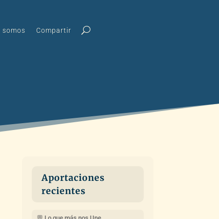
s somos
Compartir
Aportaciones
recientes
💬 Lo que más nos Une