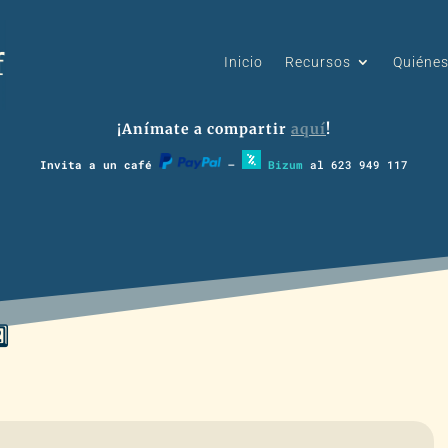
Inicio
Recursos
Quiéne
¡Anímate a compartir
aquí
!
Invita a un café
–
Bizum
al 623 949 117
⃣