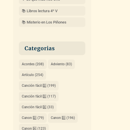
📚 Libros lectura 4º V
📚 Misterio en Los Piñones
Categorias
Acordes
(208)
Adviento
(83)
Artículo
(254)
Canción fácil 2️⃣
(199)
Canción fácil 3️⃣
(117)
Canción fácil 4️⃣
(33)
Canon 2️⃣
(79)
Canon 3️⃣
(196)
Canon 4️⃣
(123)