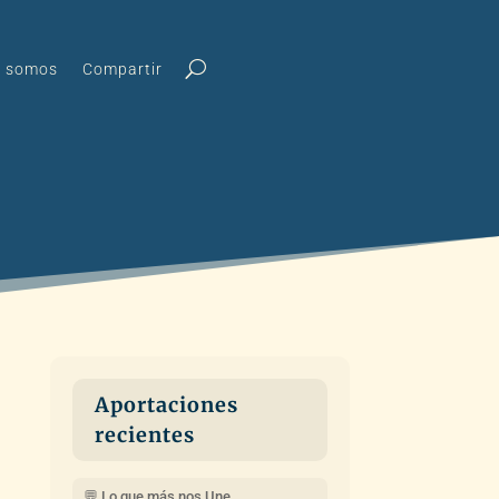
s somos
Compartir
Aportaciones
recientes
💬 Lo que más nos Une