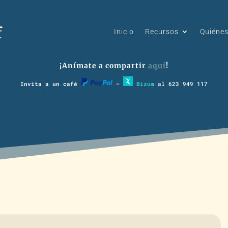
Inicio
Recursos
Quiéne
¡Anímate a compartir
aquí
!
Invita a un café
–
Bizum
al 623 949 117