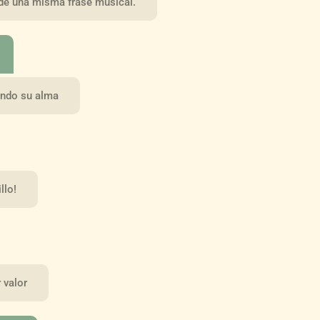
de una misma frase musical.
ando su alma
llo!
 valor