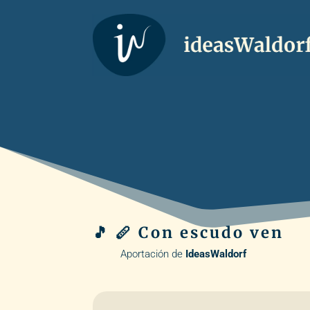
🎵 🪈 Con escudo ven
Aportación de
IdeasWaldorf