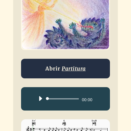
Abrir
Partitura
Reproductor
00:00
de
audio