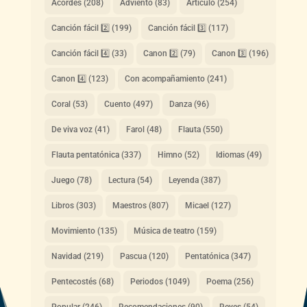
Acordes
(208)
Adviento
(83)
Artículo
(254)
Canción fácil 2️⃣
(199)
Canción fácil 3️⃣
(117)
Canción fácil 4️⃣
(33)
Canon 2️⃣
(79)
Canon 3️⃣
(196)
Canon 4️⃣
(123)
Con acompañamiento
(241)
Coral
(53)
Cuento
(497)
Danza
(96)
De viva voz
(41)
Farol
(48)
Flauta
(550)
Flauta pentatónica
(337)
Himno
(52)
Idiomas
(49)
Juego
(78)
Lectura
(54)
Leyenda
(387)
Libros
(303)
Maestros
(807)
Micael
(127)
Movimiento
(135)
Música de teatro
(159)
Navidad
(219)
Pascua
(120)
Pentatónica
(347)
Pentecostés
(68)
Periodos
(1049)
Poema
(256)