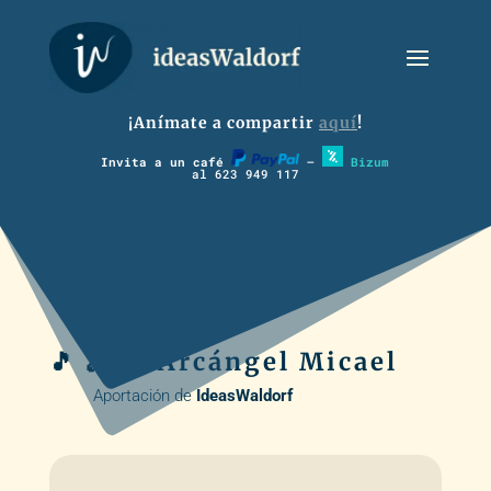
¡Anímate a compartir
aquí
!
Invita a un café
–
Bizum
al 623 949 117
🎵 🪈 🥁 Arcángel Micael
Aportación de
IdeasWaldorf