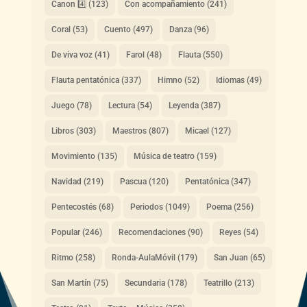
Canon 4️⃣
(123)
Con acompañamiento
(241)
Coral
(53)
Cuento
(497)
Danza
(96)
De viva voz
(41)
Farol
(48)
Flauta
(550)
Flauta pentatónica
(337)
Himno
(52)
Idiomas
(49)
Juego
(78)
Lectura
(54)
Leyenda
(387)
Libros
(303)
Maestros
(807)
Micael
(127)
Movimiento
(135)
Música de teatro
(159)
Navidad
(219)
Pascua
(120)
Pentatónica
(347)
Pentecostés
(68)
Periodos
(1049)
Poema
(256)
Popular
(246)
Recomendaciones
(90)
Reyes
(54)
Ritmo
(258)
Ronda-AulaMóvil
(179)
San Juan
(65)
San Martín
(75)
Secundaria
(178)
Teatrillo
(213)