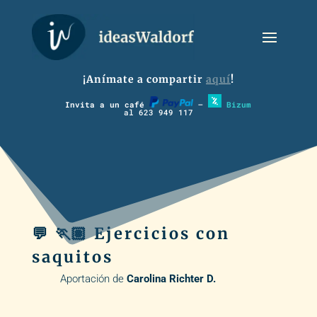
¡Anímate a compartir
aquí
!
Invita a un café
–
Bizum
al 623 949 117
💬 🏃🏽 Ejercicios con
saquitos
Aportación de
Carolina Richter D.