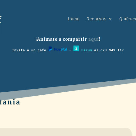
Inicio
Recursos
Quiéne
¡Anímate a compartir
aquí
!
Invita a un café
–
Bizum
al 623 949 117
itania