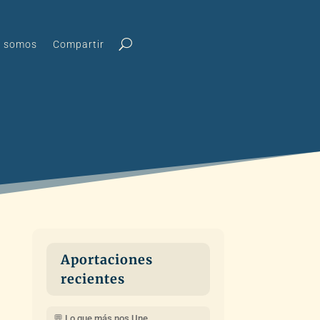
s somos
Compartir
Aportaciones
recientes
💬 Lo que más nos Une