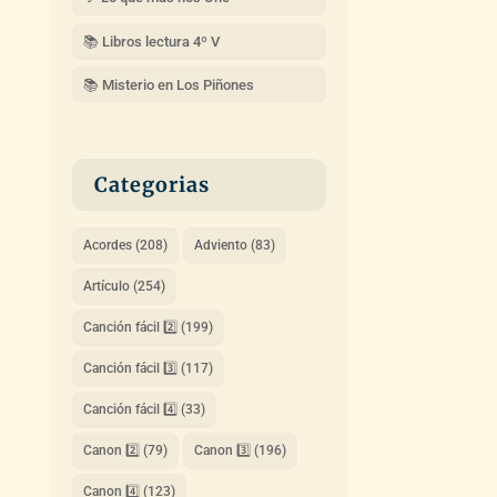
📚 Libros lectura 4º V
📚 Misterio en Los Piñones
Categorias
Acordes
(208)
Adviento
(83)
Artículo
(254)
Canción fácil 2️⃣
(199)
Canción fácil 3️⃣
(117)
Canción fácil 4️⃣
(33)
Canon 2️⃣
(79)
Canon 3️⃣
(196)
Canon 4️⃣
(123)