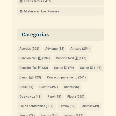
📚 Libros lectura 4º V
📚 Misterio en Los Piñones
Categorias
Acordes
(208)
Adviento
(83)
Artículo
(254)
Canción fácil 2️⃣
(199)
Canción fácil 3️⃣
(117)
Canción fácil 4️⃣
(33)
Canon 2️⃣
(79)
Canon 3️⃣
(196)
Canon 4️⃣
(123)
Con acompañamiento
(241)
Coral
(53)
Cuento
(497)
Danza
(96)
De viva voz
(41)
Farol
(48)
Flauta
(550)
Flauta pentatónica
(337)
Himno
(52)
Idiomas
(49)
Juego
(78)
Lectura
(54)
Leyenda
(387)