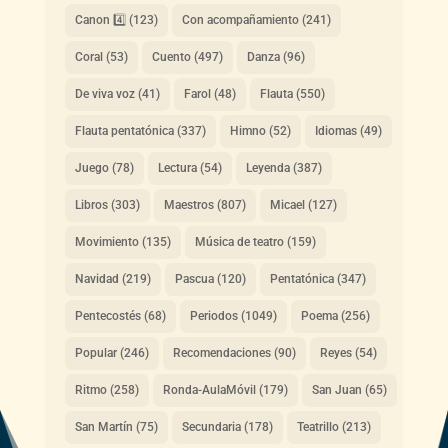
Canon 4️⃣
(123)
Con acompañamiento
(241)
Coral
(53)
Cuento
(497)
Danza
(96)
De viva voz
(41)
Farol
(48)
Flauta
(550)
Flauta pentatónica
(337)
Himno
(52)
Idiomas
(49)
Juego
(78)
Lectura
(54)
Leyenda
(387)
Libros
(303)
Maestros
(807)
Micael
(127)
Movimiento
(135)
Música de teatro
(159)
Navidad
(219)
Pascua
(120)
Pentatónica
(347)
Pentecostés
(68)
Periodos
(1049)
Poema
(256)
Popular
(246)
Recomendaciones
(90)
Reyes
(54)
Ritmo
(258)
Ronda-AulaMóvil
(179)
San Juan
(65)
San Martín
(75)
Secundaria
(178)
Teatrillo
(213)