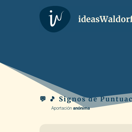
💬 🎵 Signos de Puntua
Aportación
anónima