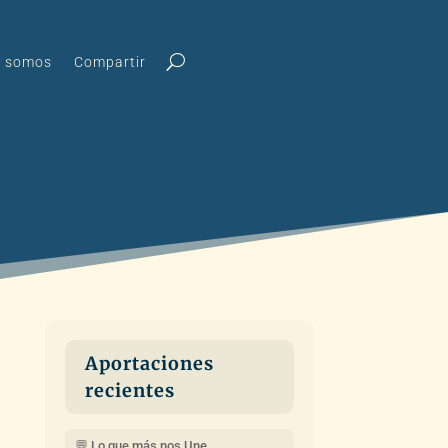
s somos
Compartir
Aportaciones
recientes
💬 Lo que más nos Une