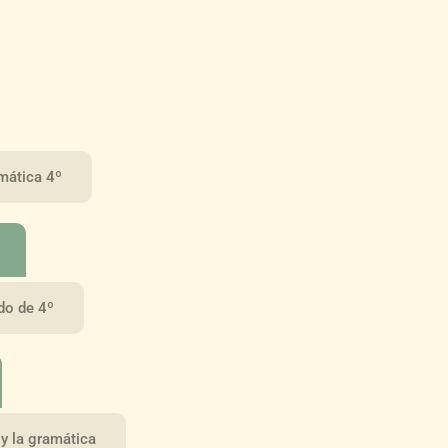
amática 4º
do de 4º
 y la gramática