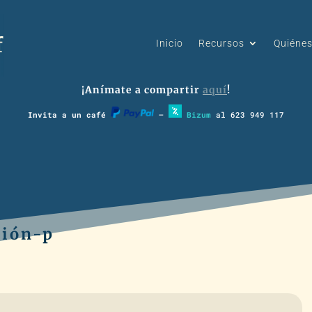
Inicio
Recursos
Quiéne
¡Anímate a compartir
aquí
!
Invita a un café
–
Bizum
al 623 949 117
ción-p