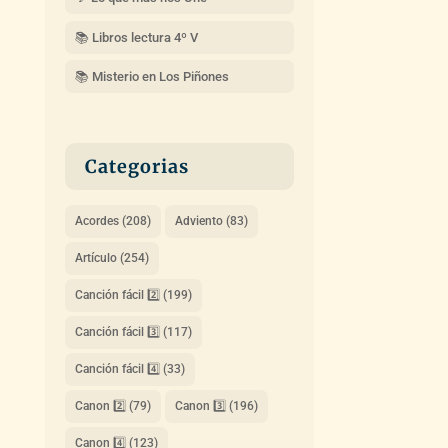
📚 Libros lectura 4º V
📚 Misterio en Los Piñones
Categorias
Acordes
(208)
Adviento
(83)
Artículo
(254)
Canción fácil 2️⃣
(199)
Canción fácil 3️⃣
(117)
Canción fácil 4️⃣
(33)
Canon 2️⃣
(79)
Canon 3️⃣
(196)
Canon 4️⃣
(123)