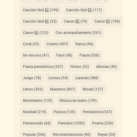
Canción fácil 2️⃣
(199)
Canción fácil 3️⃣
(117)
Canción fácil 4️⃣
(33)
Canon 2️⃣
(79)
Canon 3️⃣
(196)
Canon 4️⃣
(123)
Con acompañamiento
(241)
Coral
(53)
Cuento
(497)
Danza
(96)
De viva voz
(41)
Farol
(48)
Flauta
(550)
Flauta pentatónica
(337)
Himno
(52)
Idiomas
(49)
Juego
(78)
Lectura
(54)
Leyenda
(388)
Libros
(303)
Maestros
(807)
Micael
(127)
Movimiento
(135)
Música de teatro
(159)
Navidad
(219)
Pascua
(120)
Pentatónica
(347)
Pentecostés
(68)
Periodos
(1050)
Poema
(256)
Popular
(246)
Recomendaciones
(90)
Reyes
(54)