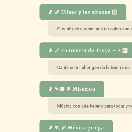
🎵 🪈 Ulises y las sirenas 2️⃣
El canto de sirenas que no quiso escu
🎵 🪈 La Guerra de Troya – 2 2️⃣
Canta en 5º el origen de la Guerra de
🎵 🏃🏽 🥁 Miserlou
Música con aire heleno para tocar y/
🎵 🏃 🪈 Música griega