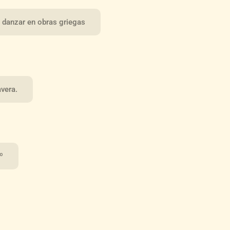
o danzar en obras griegas
avera.
º