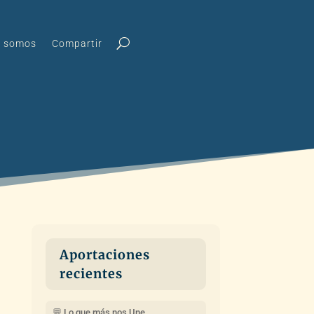
s somos
Compartir
Aportaciones
recientes
💬 Lo que más nos Une