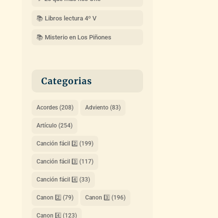
📚 Libros lectura 4º V
📚 Misterio en Los Piñones
Categorias
Acordes
(208)
Adviento
(83)
Artículo
(254)
Canción fácil 2️⃣
(199)
Canción fácil 3️⃣
(117)
Canción fácil 4️⃣
(33)
Canon 2️⃣
(79)
Canon 3️⃣
(196)
Canon 4️⃣
(123)