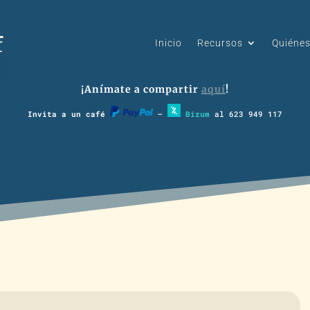
Inicio
Recursos
Quiéne
¡Anímate a compartir
aquí
!
Invita a un café
–
Bizum
al 623 949 117