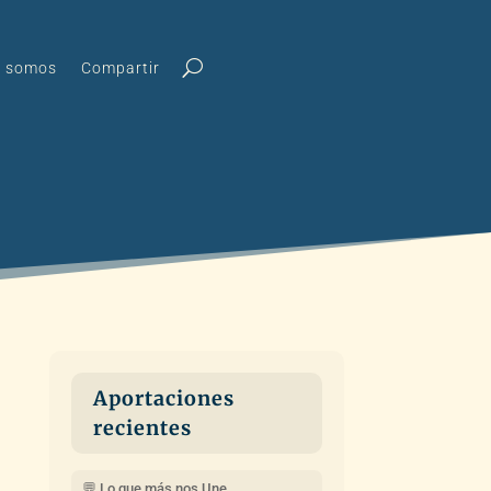
s somos
Compartir
Aportaciones
recientes
💬 Lo que más nos Une