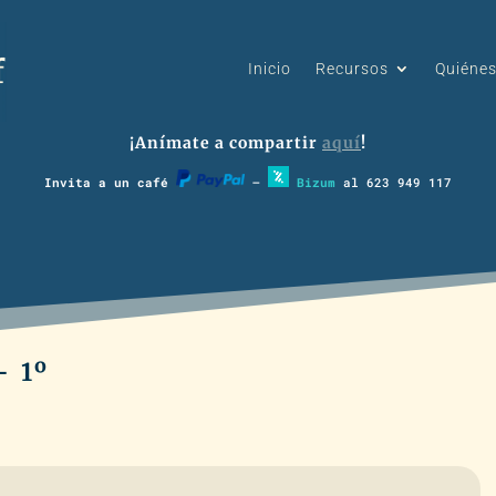
Inicio
Recursos
Quiéne
¡Anímate a compartir
aquí
!
Invita a un café
–
Bizum
al 623 949 117
- 1º