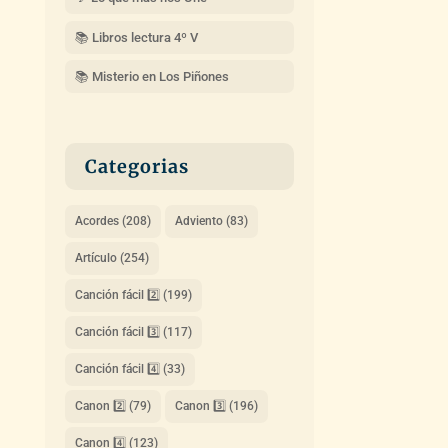
📚 Libros lectura 4º V
📚 Misterio en Los Piñones
Categorias
Acordes
(208)
Adviento
(83)
Artículo
(254)
Canción fácil 2️⃣
(199)
Canción fácil 3️⃣
(117)
Canción fácil 4️⃣
(33)
Canon 2️⃣
(79)
Canon 3️⃣
(196)
Canon 4️⃣
(123)